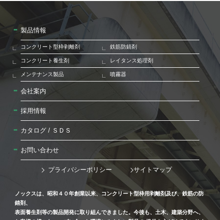
製品情報
コンクリート型枠剥離剤
鉄筋防錆剤
コンクリート養生剤
レイタンス処理剤
メンテナンス製品
噴霧器
会社案内
採用情報
カタログ / ＳＤＳ
お問い合わせ
プライバシーポリシー
サイトマップ
ノックスは、昭和４０年創業以来、コンクリート型枠用剥離剤及び、鉄筋の防
錆剤、
表面養生剤等の製品開発に取り組んできました。今後も、土木、建築分野へ、