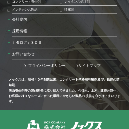
コンクリート養生剤
レイタンス処理剤
メンテナンス製品
噴霧器
会社案内
採用情報
カタログ / ＳＤＳ
お問い合わせ
プライバシーポリシー
サイトマップ
ノックスは、昭和４０年創業以来、コンクリート型枠用剥離剤及び、鉄筋の防
錆剤、
表面養生剤等の製品開発に取り組んできました。今後も、土木、建築分野へ、
お客様の様々なニーズに合った環境にやさしい製品の 提供を心がけてまいりま
す。