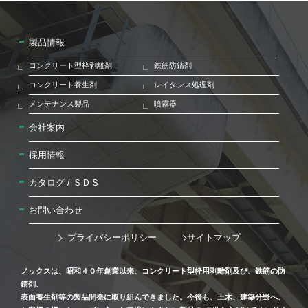
製品情報
コンクリート型枠剥離剤
鉄筋防錆剤
コンクリート養生剤
レイタンス処理剤
メンテナンス製品
噴霧器
会社案内
採用情報
カタログ / ＳＤＳ
お問い合わせ
プライバシーポリシー
サイトマップ
ノックスは、昭和４０年創業以来、コンクリート型枠用剥離剤及び、鉄筋の防
錆剤、
表面養生剤等の製品開発に取り組んできました。今後も、土木、建築分野へ、